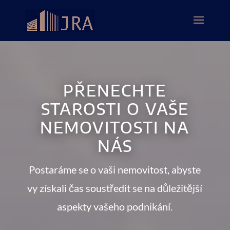
PŘENECHTE
STAROSTI O VAŠE
NEMOVITOSTI NA
NÁS
Postaráme se o vaši nemovitost, abyste
vy získali čas soustředit se na d
ů
ležitější
aspekty vašeho podnikání.